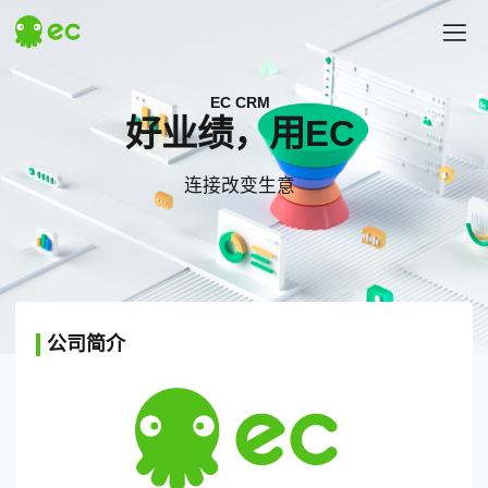
探索EC
EC CRM
好业绩，用EC
连接改变生意
# 汇营销
# 易企查
热门搜索
公司简介