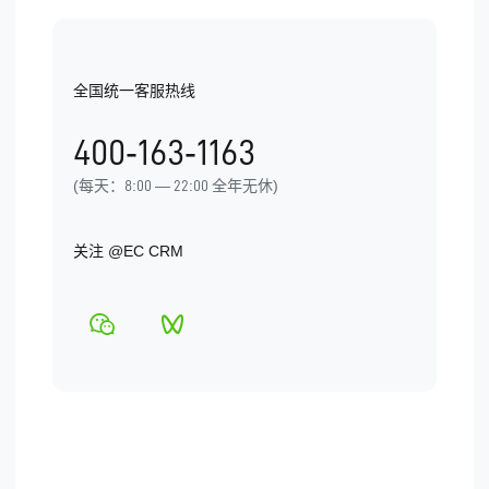
公司介绍
产品价格
小程序推广
教培行业
联系EC
微校务
全国统一客服热线
医疗美容
400-163-1163
机械制造
(每天：8:00 — 22:00 全年无休)
金融服务
关注
@EC CRM