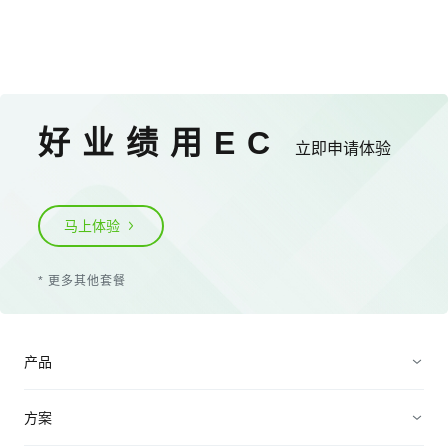
好业绩用EC
立即申请体验
马上体验
*
更多其他套餐
产品
转化商机
方案