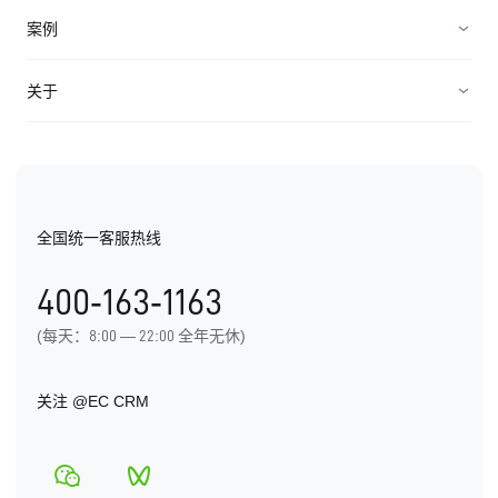
加速成交
企业直播营销
案例
持续复购
企业私域营销
企业服务
关于
轻松管理
企业智能电销
招商加盟
公司介绍
产品价格
小程序推广
教培行业
联系EC
微校务
全国统一客服热线
医疗美容
400-163-1163
机械制造
(每天：8:00 — 22:00 全年无休)
金融服务
关注
@EC CRM